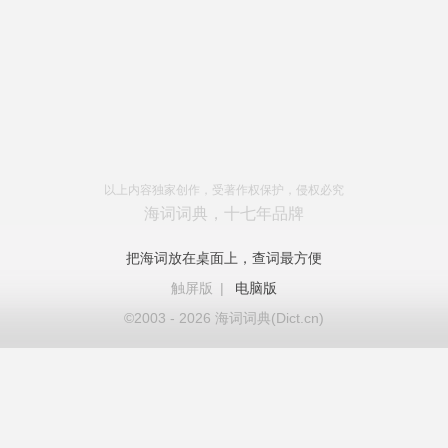
以上内容独家创作，受著作权保护，侵权必究
海词词典，十七年品牌
把海词放在桌面上，查词最方便
触屏版
|
电脑版
©2003 - 2026 海词词典(Dict.cn)