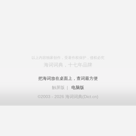
以上内容独家创作，受著作权保护，侵权必究
海词词典，十七年品牌
把海词放在桌面上，查词最方便
触屏版
|
电脑版
©2003 - 2026 海词词典(Dict.cn)