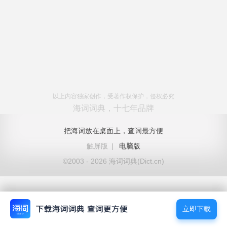
以上内容独家创作，受著作权保护，侵权必究
海词词典，十七年品牌
把海词放在桌面上，查词最方便
触屏版
|
电脑版
©2003 - 2026 海词词典(Dict.cn)
立即下载
立即下载