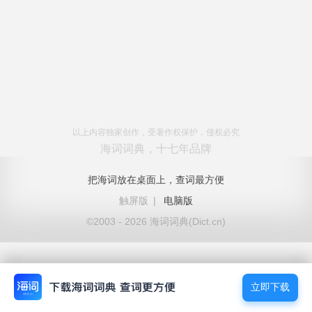
以上内容独家创作，受著作权保护，侵权必究
海词词典，十七年品牌
把海词放在桌面上，查词最方便
触屏版
|
电脑版
©2003 - 2026 海词词典(Dict.cn)
立即下载
立即下载