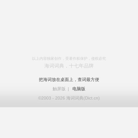
以上内容独家创作，受著作权保护，侵权必究
海词词典，十七年品牌
把海词放在桌面上，查词最方便
触屏版
|
电脑版
©2003 - 2026 海词词典(Dict.cn)