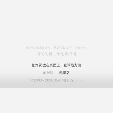
以上内容独家创作，受著作权保护，侵权必究
海词词典，十七年品牌
把海词放在桌面上，查词最方便
触屏版
|
电脑版
©2003 - 2026 海词词典(Dict.cn)