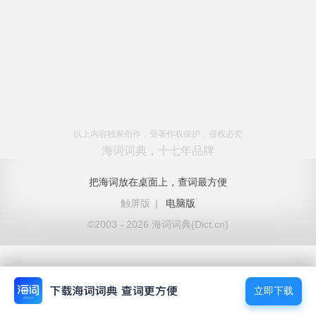
以上内容独家创作，受著作权保护，侵权必究
海词词典，十七年品牌
把海词放在桌面上，查词最方便
触屏版
|
电脑版
©2003 - 2026 海词词典(Dict.cn)
立即下载
立即下载