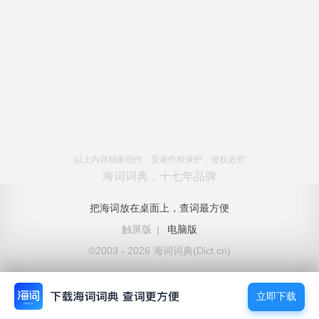
以上内容独家创作，受著作权保护，侵权必究
海词词典，十七年品牌
把海词放在桌面上，查词最方便
触屏版
|
电脑版
©2003 - 2026 海词词典(Dict.cn)
立即下载
立即下载