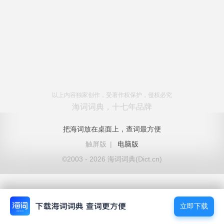
以上内容独家创作，受著作权保护，侵权必究
海词词典，十七年品牌
把海词放在桌面上，查词最方便
触屏版
|
电脑版
©2003 - 2026 海词词典(Dict.cn)
立即下载
立即下载