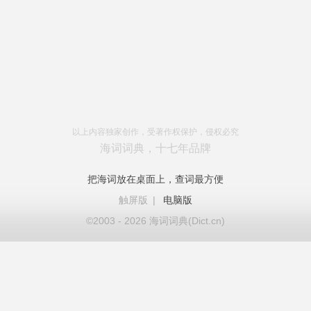
以上内容独家创作，受著作权保护，侵权必究
海词词典，十七年品牌
把海词放在桌面上，查词最方便
触屏版
|
电脑版
©2003 - 2026 海词词典(Dict.cn)