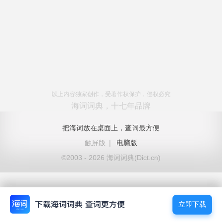
以上内容独家创作，受著作权保护，侵权必究
海词词典，十七年品牌
把海词放在桌面上，查词最方便
触屏版
|
电脑版
©2003 - 2026 海词词典(Dict.cn)
立即下载
立即下载