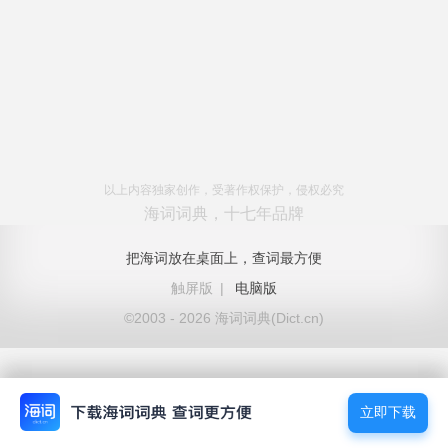
以上内容独家创作，受著作权保护，侵权必究
海词词典，十七年品牌
把海词放在桌面上，查词最方便
触屏版
|
电脑版
©2003 - 2026 海词词典(Dict.cn)
立即下载
立即下载