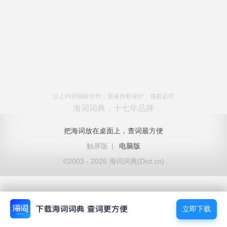
以上内容独家创作，受著作权保护，侵权必究
海词词典，十七年品牌
把海词放在桌面上，查词最方便
触屏版
|
电脑版
©2003 - 2026 海词词典(Dict.cn)
立即下载
立即下载