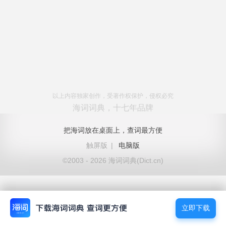
以上内容独家创作，受著作权保护，侵权必究
海词词典，十七年品牌
把海词放在桌面上，查词最方便
触屏版
|
电脑版
©2003 - 2026 海词词典(Dict.cn)
立即下载
立即下载