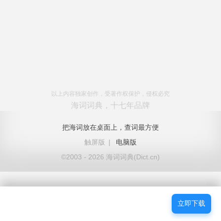
以上内容独家创作，受著作权保护，侵权必究
海词词典，十七年品牌
把海词放在桌面上，查词最方便
触屏版
|
电脑版
©2003 - 2026 海词词典(Dict.cn)
立即下载
立即下载