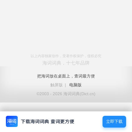
以上内容独家创作，受著作权保护，侵权必究
海词词典，十七年品牌
把海词放在桌面上，查词最方便
触屏版
|
电脑版
©2003 - 2026 海词词典(Dict.cn)
立即下载
立即下载