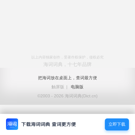
以上内容独家创作，受著作权保护，侵权必究
海词词典，十七年品牌
把海词放在桌面上，查词最方便
触屏版
|
电脑版
©2003 - 2026 海词词典(Dict.cn)
立即下载
立即下载