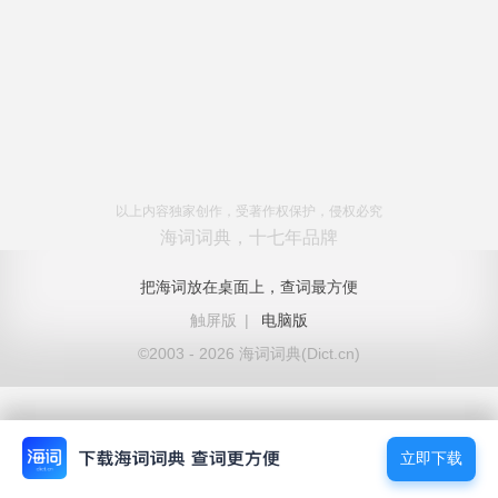
以上内容独家创作，受著作权保护，侵权必究
海词词典，十七年品牌
把海词放在桌面上，查词最方便
触屏版
|
电脑版
©2003 - 2026 海词词典(Dict.cn)
立即下载
立即下载