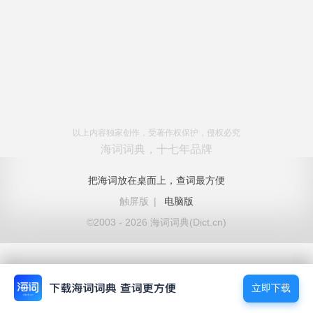
以上内容独家创作，受著作权保护，侵权必究
海词词典，十七年品牌
把海词放在桌面上，查词最方便
触屏版
|
电脑版
©2003 - 2026 海词词典(Dict.cn)
立即下载
立即下载