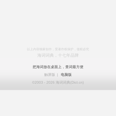
以上内容独家创作，受著作权保护，侵权必究
海词词典，十七年品牌
把海词放在桌面上，查词最方便
触屏版
|
电脑版
©2003 - 2026 海词词典(Dict.cn)