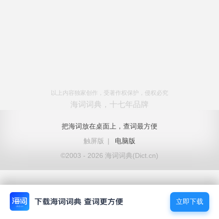
以上内容独家创作，受著作权保护，侵权必究
海词词典，十七年品牌
把海词放在桌面上，查词最方便
触屏版
|
电脑版
©2003 - 2026 海词词典(Dict.cn)
立即下载
立即下载