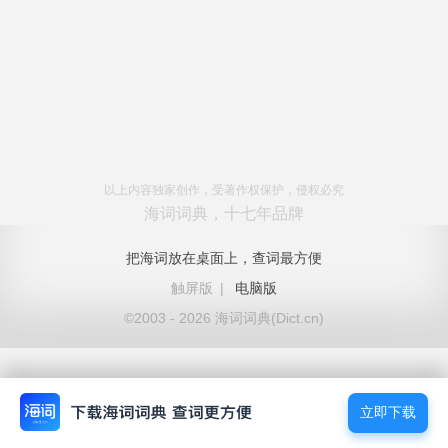
以上内容独家创作，受著作权保护，侵权必究
海词词典，十七年品牌
把海词放在桌面上，查词最方便
触屏版
|
电脑版
©2003 - 2026 海词词典(Dict.cn)
立即下载
立即下载