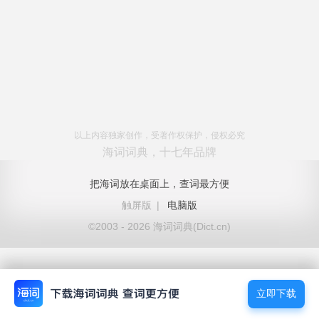
以上内容独家创作，受著作权保护，侵权必究
海词词典，十七年品牌
把海词放在桌面上，查词最方便
触屏版
|
电脑版
©2003 - 2026 海词词典(Dict.cn)
立即下载
立即下载