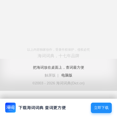
以上内容独家创作，受著作权保护，侵权必究
海词词典，十七年品牌
把海词放在桌面上，查词最方便
触屏版
|
电脑版
©2003 - 2026 海词词典(Dict.cn)
立即下载
立即下载