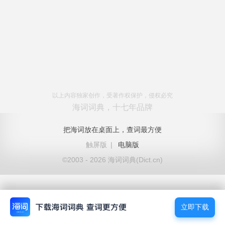
以上内容独家创作，受著作权保护，侵权必究
海词词典，十七年品牌
把海词放在桌面上，查词最方便
触屏版
|
电脑版
©2003 - 2026 海词词典(Dict.cn)
立即下载
立即下载