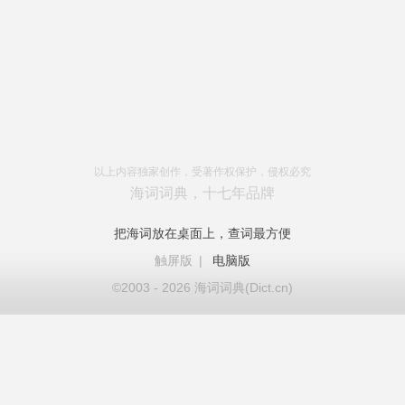
以上内容独家创作，受著作权保护，侵权必究
海词词典，十七年品牌
把海词放在桌面上，查词最方便
触屏版
|
电脑版
©2003 - 2026 海词词典(Dict.cn)