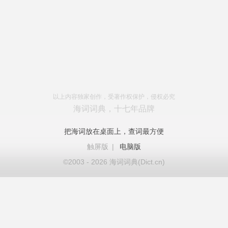
以上内容独家创作，受著作权保护，侵权必究
海词词典，十七年品牌
把海词放在桌面上，查词最方便
触屏版
|
电脑版
©2003 - 2026 海词词典(Dict.cn)