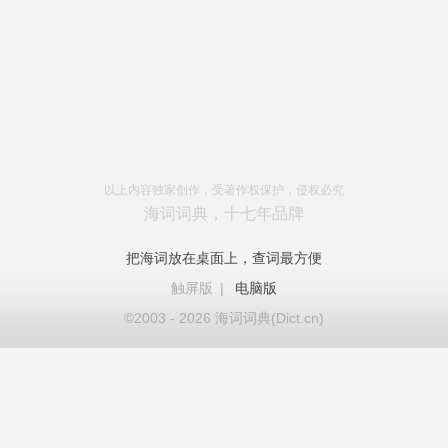
以上内容独家创作，受著作权保护，侵权必究
海词词典，十七年品牌
把海词放在桌面上，查词最方便
触屏版
|
电脑版
©2003 - 2026 海词词典(Dict.cn)