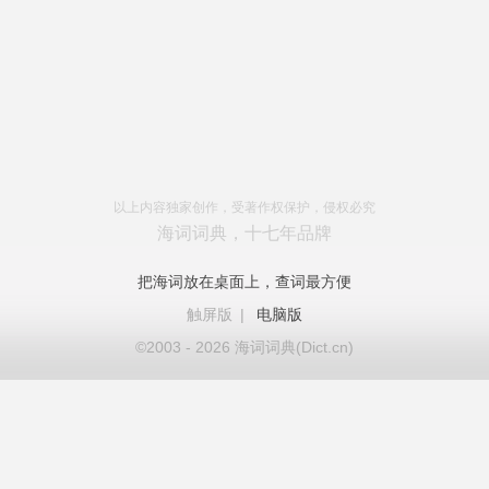
以上内容独家创作，受著作权保护，侵权必究
海词词典，十七年品牌
把海词放在桌面上，查词最方便
触屏版
|
电脑版
©2003 - 2026 海词词典(Dict.cn)