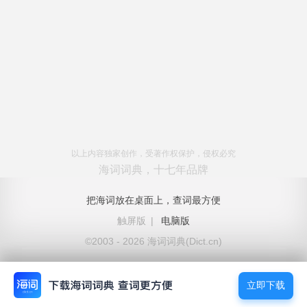
以上内容独家创作，受著作权保护，侵权必究
海词词典，十七年品牌
把海词放在桌面上，查词最方便
触屏版
|
电脑版
©2003 - 2026 海词词典(Dict.cn)
立即下载
立即下载