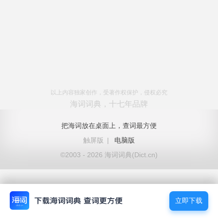
以上内容独家创作，受著作权保护，侵权必究
海词词典，十七年品牌
把海词放在桌面上，查词最方便
触屏版
|
电脑版
©2003 - 2026 海词词典(Dict.cn)
立即下载
立即下载