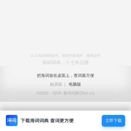
以上内容独家创作，受著作权保护，侵权必究
海词词典，十七年品牌
把海词放在桌面上，查词最方便
触屏版
|
电脑版
©2003 - 2026 海词词典(Dict.cn)
立即下载
立即下载