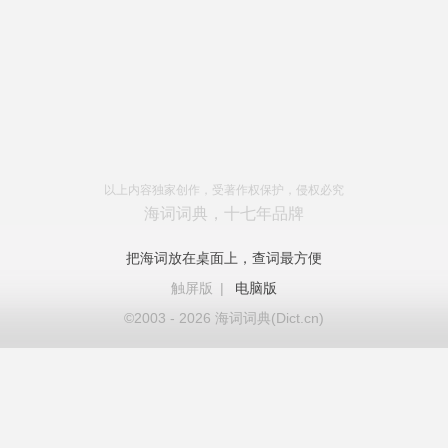
以上内容独家创作，受著作权保护，侵权必究
海词词典，十七年品牌
把海词放在桌面上，查词最方便
触屏版
|
电脑版
©2003 - 2026 海词词典(Dict.cn)