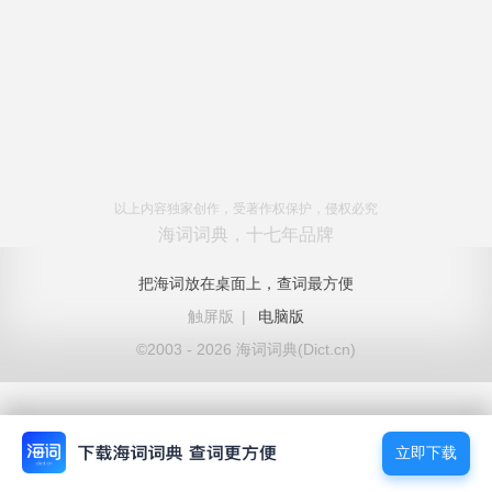
以上内容独家创作，受著作权保护，侵权必究
海词词典，十七年品牌
把海词放在桌面上，查词最方便
触屏版
|
电脑版
©2003 - 2026 海词词典(Dict.cn)
立即下载
立即下载