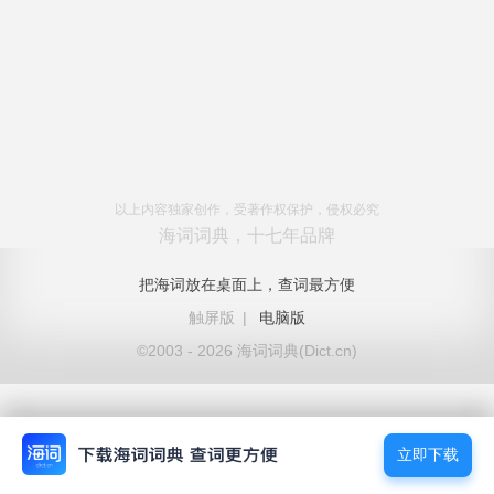
以上内容独家创作，受著作权保护，侵权必究
海词词典，十七年品牌
把海词放在桌面上，查词最方便
触屏版
|
电脑版
©2003 - 2026 海词词典(Dict.cn)
立即下载
立即下载