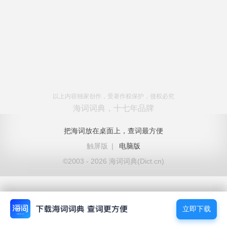
以上内容独家创作，受著作权保护，侵权必究
海词词典，十七年品牌
把海词放在桌面上，查词最方便
触屏版
|
电脑版
©2003 - 2026 海词词典(Dict.cn)
立即下载
立即下载