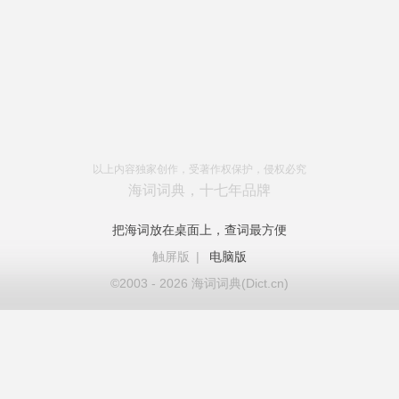
以上内容独家创作，受著作权保护，侵权必究
海词词典，十七年品牌
把海词放在桌面上，查词最方便
触屏版
|
电脑版
©2003 - 2026 海词词典(Dict.cn)