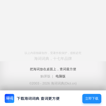
以上内容独家创作，受著作权保护，侵权必究
海词词典，十七年品牌
把海词放在桌面上，查词最方便
触屏版
|
电脑版
©2003 - 2026 海词词典(Dict.cn)
立即下载
立即下载