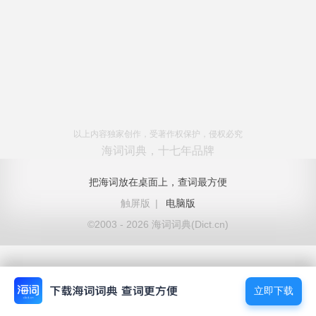
以上内容独家创作，受著作权保护，侵权必究
海词词典，十七年品牌
把海词放在桌面上，查词最方便
触屏版
|
电脑版
©2003 - 2026 海词词典(Dict.cn)
立即下载
立即下载