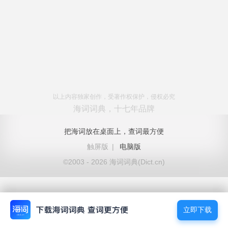
以上内容独家创作，受著作权保护，侵权必究
海词词典，十七年品牌
把海词放在桌面上，查词最方便
触屏版
|
电脑版
©2003 - 2026 海词词典(Dict.cn)
立即下载
立即下载