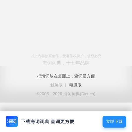
以上内容独家创作，受著作权保护，侵权必究
海词词典，十七年品牌
把海词放在桌面上，查词最方便
触屏版
|
电脑版
©2003 - 2026 海词词典(Dict.cn)
立即下载
立即下载