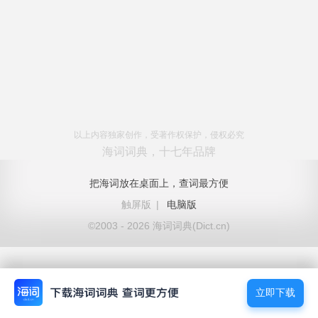
以上内容独家创作，受著作权保护，侵权必究
海词词典，十七年品牌
把海词放在桌面上，查词最方便
触屏版
|
电脑版
©2003 - 2026 海词词典(Dict.cn)
立即下载
立即下载