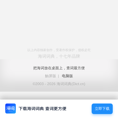
以上内容独家创作，受著作权保护，侵权必究
海词词典，十七年品牌
把海词放在桌面上，查词最方便
触屏版
|
电脑版
©2003 - 2026 海词词典(Dict.cn)
立即下载
立即下载