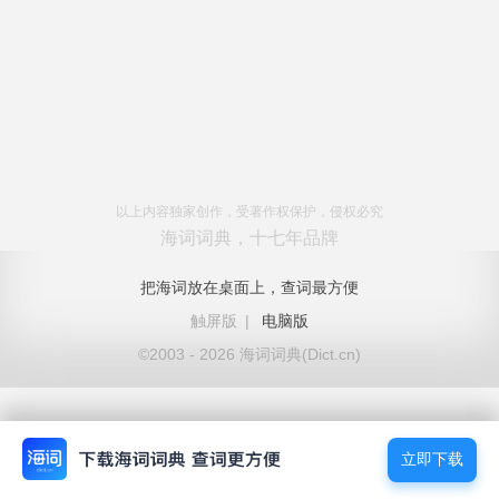
以上内容独家创作，受著作权保护，侵权必究
海词词典，十七年品牌
把海词放在桌面上，查词最方便
触屏版
|
电脑版
©2003 - 2026 海词词典(Dict.cn)
立即下载
立即下载