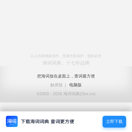
以上内容独家创作，受著作权保护，侵权必究
海词词典，十七年品牌
把海词放在桌面上，查词最方便
触屏版
|
电脑版
©2003 - 2026 海词词典(Dict.cn)
立即下载
立即下载