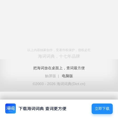
以上内容独家创作，受著作权保护，侵权必究
海词词典，十七年品牌
把海词放在桌面上，查词最方便
触屏版
|
电脑版
©2003 - 2026 海词词典(Dict.cn)
立即下载
立即下载