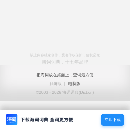
以上内容独家创作，受著作权保护，侵权必究
海词词典，十七年品牌
把海词放在桌面上，查词最方便
触屏版
|
电脑版
©2003 - 2026 海词词典(Dict.cn)
立即下载
立即下载