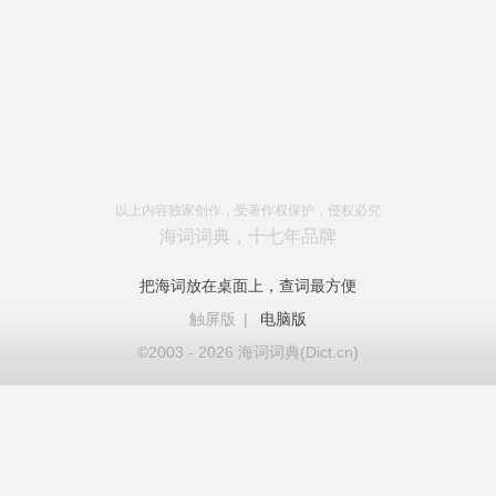
以上内容独家创作，受著作权保护，侵权必究
海词词典，十七年品牌
把海词放在桌面上，查词最方便
触屏版
|
电脑版
©2003 - 2026 海词词典(Dict.cn)