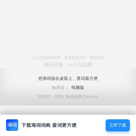
以上内容独家创作，受著作权保护，侵权必究
海词词典，十七年品牌
把海词放在桌面上，查词最方便
触屏版
|
电脑版
©2003 - 2026 海词词典(Dict.cn)
立即下载
立即下载