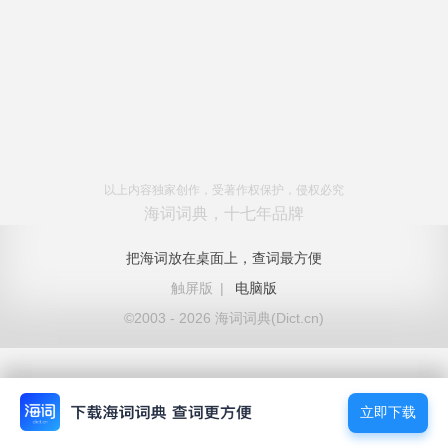
以上内容独家创作，受著作权保护，侵权必究
海词词典，十七年品牌
把海词放在桌面上，查词最方便
触屏版
|
电脑版
©2003 - 2026 海词词典(Dict.cn)
立即下载
立即下载